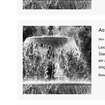
Ac
Von
Leid
Sta
wir 
ein
Deta