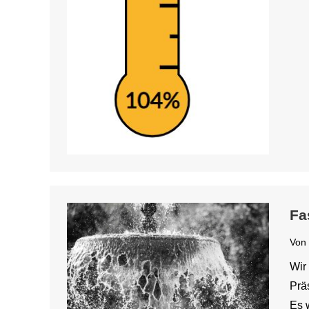
Fa
Von
Wir 
Prä
Es 