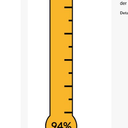
der
Deta