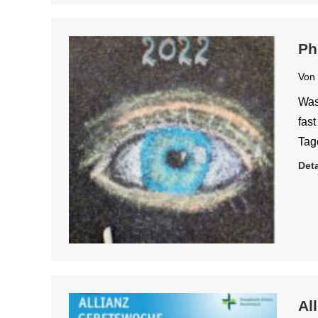
Ph
Von
Was
fas
Tag
Deta
Al