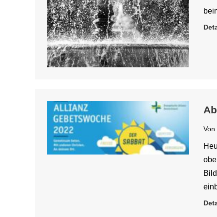
bei
Deta
Ab
Von
Heu
ober
Bil
ein
Deta