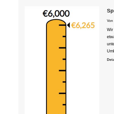
Sp
Von
Wir
etw
unte
Umb
Deta