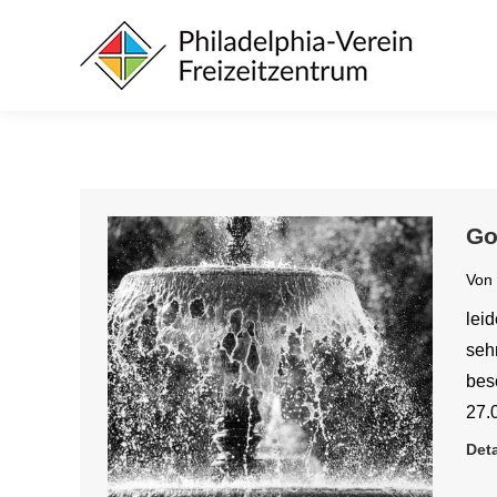
Go
Von
leid
seh
bes
27.
Deta