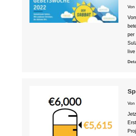
Von
Vom
bet
per
Sul
liv
Deta
Sp
Von
Jet
Ers
Pro